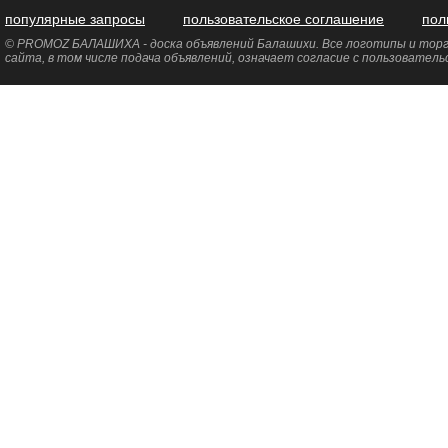
популярные запросы
пользовательское соглашение
пол
© PROMOZ БАЛАШИХА - доска объявлений Балашихи. Все логотипы и торго
сайта, в том числе подача объявлений, означает согласие с пользовател