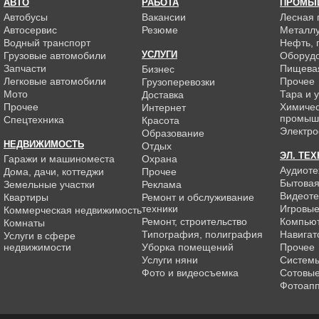
АВТО
РАБОТА
ПРОМЫ
Автобусы
Вакансии
Лесная
Автосервис
Резюме
Металлу
Водный транспорт
Нефть, г
УСЛУГИ
Грузовые автомобили
Оборуд
Запчасти
Пищева
Бизнес
Легковые автомобили
Прочее
Грузоперевозки
Мото
Тара и 
Доставка
Прочее
Химиче
Интернет
промыш
Спецтехника
Красота
Электро
Образование
НЕДВИЖИМОСТЬ
Отдых
ЭЛ. ТЕ
Гаражи и машиноместа
Охрана
Аудиоте
Дома, дачи, коттеджи
Прочее
Бытовая
Земельные участки
Реклама
Видеоте
Квартиры
Ремонт и обслуживание
техники
Игровые
Коммерческая недвижимость
Ремонт, строительство
Компью
Комнаты
Типография, полиграфия
Навигат
Услуги в сфере
недвижимости
Уборка помещений
Прочее
Услуги няни
Системы
Фото и видеосъемка
Сотовы
Фотоап