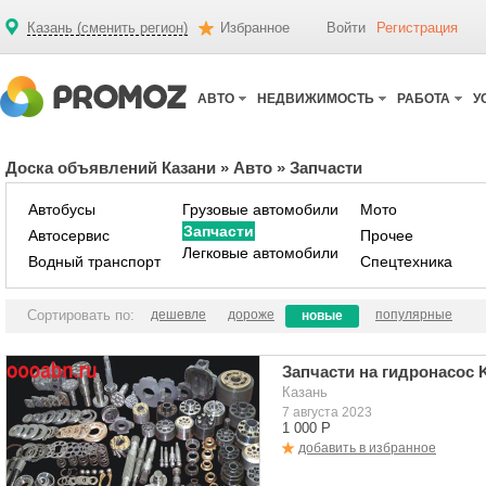
Казань (сменить регион)
Избранное
Войти
Регистрация
АВТО
НЕДВИЖИМОСТЬ
РАБОТА
У
Доска объявлений Казани
»
Авто
»
Запчасти
Автобусы
Грузовые автомобили
Мото
Запчасти
Автосервис
Прочее
Легковые автомобили
Водный транспорт
Спецтехника
Сортировать по:
дешевле
дороже
популярные
новые
Запчасти на гидронасос 
Казань
7 августа 2023
1 000 Р
добавить в избранное