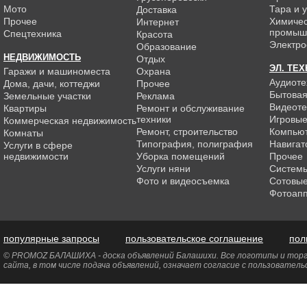
Мото
Тара и 
Доставка
Прочее
Химиче
Интернет
промыш
Спецтехника
Красота
Электро
Образование
НЕДВИЖИМОСТЬ
Отдых
ЭЛ. ТЕ
Гаражи и машиноместа
Охрана
Аудиоте
Дома, дачи, коттеджи
Прочее
Бытовая
Земельные участки
Реклама
Видеоте
Квартиры
Ремонт и обслуживание
техники
Игровые
Коммерческая недвижимость
Ремонт, строительство
Компью
Комнаты
Типография, полиграфия
Навигат
Услуги в сфере
недвижимости
Уборка помещений
Прочее
Услуги няни
Системы
Фото и видеосъемка
Сотовы
Фотоап
популярные запросы
пользовательское соглашение
пол
© PROMOZ БАЛАШИХА - доска объявлений Балашихи. Все логотипы и торго
сайта, в том числе подача объявлений, означает согласие с пользовател