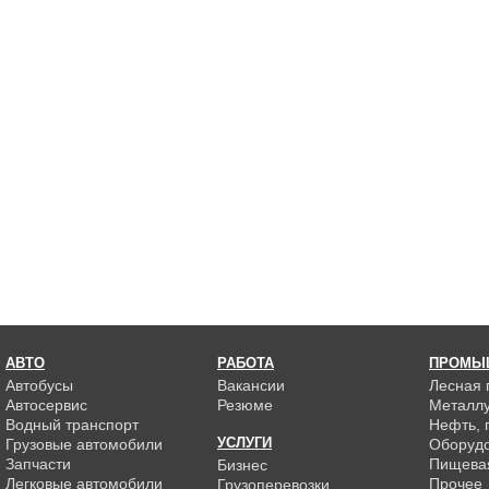
АВТО
РАБОТА
ПРОМЫ
Автобусы
Вакансии
Лесная
Автосервис
Резюме
Металлу
Водный транспорт
Нефть, г
УСЛУГИ
Грузовые автомобили
Оборуд
Запчасти
Пищева
Бизнес
Легковые автомобили
Прочее
Грузоперевозки