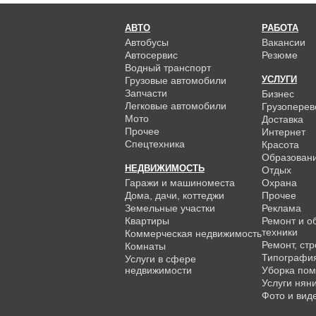
АВТО
РАБОТА
Автобусы
Вакансии
Автосервис
Резюме
Водный транспорт
УСЛУГИ
Грузовые автомобили
Запчасти
Бизнес
Легковые автомобили
Грузоперев
Мото
Доставка
Прочее
Интернет
Спецтехника
Красота
Образован
НЕДВИЖИМОСТЬ
Отдых
Гаражи и машиноместа
Охрана
Дома, дачи, коттеджи
Прочее
Земельные участки
Реклама
Квартиры
Ремонт и о
техники
Коммерческая недвижимость
Ремонт, ст
Комнаты
Типографи
Услуги в сфере
недвижимости
Уборка по
Услуги нян
Фото и вид