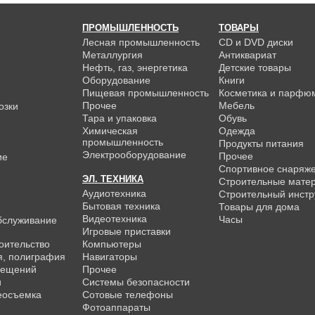
ПРОМЫШЛЕННОСТЬ
ТОВАРЫ
Лесная промышленность
CD и DVD диски
Металлургия
Антиквариат
Нефть, газ, энергетика
Детские товары
Оборудование
Книги
Пищевая промышленность
Косметика и парфю
Прочее
Мебель
озки
Тара и упаковка
Обувь
Химическая
Одежда
промышленность
Продукты питания
Электрооборудование
Прочее
ие
Спортивное снаряж
ЭЛ. ТЕХНИКА
Строительные мате
Аудиотехника
Строительный инстр
Бытовая техника
Товары для дома
Видеотехника
Часы
бслуживание
Игровые приставки
роительство
Компьютеры
я, полиграфия
Навигаторы
мещений
Прочее
и
Системы безопасности
еосъемка
Сотовые телефоны
Фотоаппараты