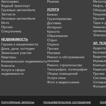
Автосервис
Резюме
Металлу
Водный транспорт
Нефть, г
УСЛУГИ
Грузовые автомобили
Оборуд
Запчасти
Пищева
Бизнес
Легковые автомобили
Прочее
Грузоперевозки
Мото
Тара и 
Доставка
Прочее
Химиче
Интернет
промыш
Спецтехника
Красота
Электро
Образование
НЕДВИЖИМОСТЬ
Отдых
ЭЛ. ТЕ
Гаражи и машиноместа
Охрана
Аудиоте
Дома, дачи, коттеджи
Прочее
Бытовая
Земельные участки
Реклама
Видеоте
Квартиры
Ремонт и обслуживание
техники
Игровые
Коммерческая недвижимость
Ремонт, строительство
Компью
Комнаты
Типография, полиграфия
Навигат
Услуги в сфере
недвижимости
Уборка помещений
Прочее
Услуги няни
Системы
Фото и видеосъемка
Сотовы
Фотоап
популярные запросы
пользовательское соглашение
пол