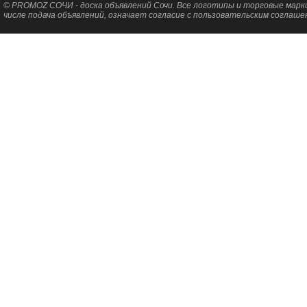
© PROMOZ СОЧИ - доска объявлений Сочи. Все логотипы и торговые марки
числе подача объявлений, означает согласие с пользовательским соглаше