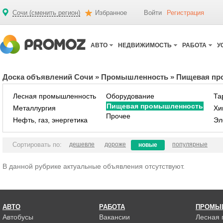
Сочи (сменить регион)
Избранное
Войти
Регистрация
АВТО
НЕДВИЖИМОСТЬ
РАБОТА
У
Доска объявлений Сочи
»
Промышленность
»
Пищевая пр
Лесная промышленность
Оборудование
Та
Пищевая промышленность
Металлургия
Хи
Прочее
Нефть, газ, энергетика
Эл
Сортировать по:
дешевле
дороже
популярные
новые
В данной рубрике актуальные объявления отсутствуют.
АВТО
РАБОТА
ПРОМЫ
Автобусы
Вакансии
Лесная