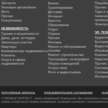
Запчасти
Пищева
Бизнес
Легковые автомобили
Прочее
Грузоперевозки
Мото
Тара и 
Доставка
Прочее
Химиче
Интернет
промыш
Спецтехника
Красота
Электро
Образование
НЕДВИЖИМОСТЬ
Отдых
ЭЛ. ТЕ
Гаражи и машиноместа
Охрана
Аудиоте
Дома, дачи, коттеджи
Прочее
Бытовая
Земельные участки
Реклама
Видеоте
Квартиры
Ремонт и обслуживание
техники
Игровые
Коммерческая недвижимость
Ремонт, строительство
Компью
Комнаты
Типография, полиграфия
Навигат
Услуги в сфере
недвижимости
Уборка помещений
Прочее
Услуги няни
Системы
Фото и видеосъемка
Сотовы
Фотоап
популярные запросы
пользовательское соглашение
пол
© PROMOZ ЗЛАТОУСТ - доска объявлений Златоуста. Все логотипы и торг
сайта, в том числе подача объявлений, означает согласие с пользовател