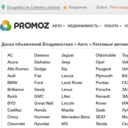
Владивосток (сменить регион)
Избранное
Войти
Регистрац
АВТО
НЕДВИЖИМОСТЬ
РАБОТА
У
Доска объявлений Владивостока
»
Авто
»
Легковые автом
AC
Daewoo
Jaguar
Oldsmobile
Toy
Acura
Daihatsu
Jeep
Opel
Vo
Alfa Romeo
Dodge
Kia
Peugeot
Vol
Audi
Fiat
Lancia
Plymouth
ВА
BMW
Ford
Land Rover
Pontiac
ГА
Brilliance
Geely
Lexus
Porsche
ЗА
Buick
GMC
Lifan
Renault
ЗИ
BYD
Great Wall
Lincoln
Rover
И
Cadillac
Honda
Mazda
Saab
Лу
Chery
Hummer
Mercedes-Benz
SEAT
Мо
Chevrolet
Hyundai
MG
Skoda
Се