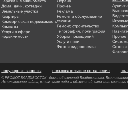
Гаражи и машиноместа
Охрана
Аудиоте
Дома, дачи, коттеджи
Прочее
Бытовая
Земельные участки
Реклама
Видеоте
Квартиры
Ремонт и обслуживание
техники
Игровые
Коммерческая недвижимость
Ремонт, строительство
Компью
Комнаты
Типография, полиграфия
Навигат
Услуги в сфере
недвижимости
Уборка помещений
Прочее
Услуги няни
Системы
Фото и видеосъемка
Сотовы
Фотоап
популярные запросы
пользовательское соглашение
пол
© PROMOZ ВЛАДИВОСТОК - доска объявлений Владивостока. Все логотипы 
Использование сайта, в том числе подача объявлений, означает согласие