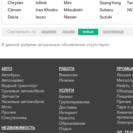
Chrysler
Infiniti
Mini
SsangYong
Та
Citroen
Iran Khodro
Mitsubishi
Subaru
УА
Dacia
Isuzu
Nissan
Suzuki
Сортировать по:
дешевле
дороже
популярные
новые
В данной рубрике актуальные объявления отсутствуют.
АВТО
РАБОТА
ПРОМЫ
Автобусы
Вакансии
Лесная
Автосервис
Резюме
Металлу
Водный транспорт
Нефть, г
УСЛУГИ
Грузовые автомобили
Оборуд
Запчасти
Пищева
Бизнес
Легковые автомобили
Прочее
Грузоперевозки
Мото
Тара и 
Доставка
Прочее
Химиче
Интернет
промыш
Спецтехника
Красота
Электро
Образование
НЕДВИЖИМОСТЬ
Отдых
ЭЛ. ТЕ