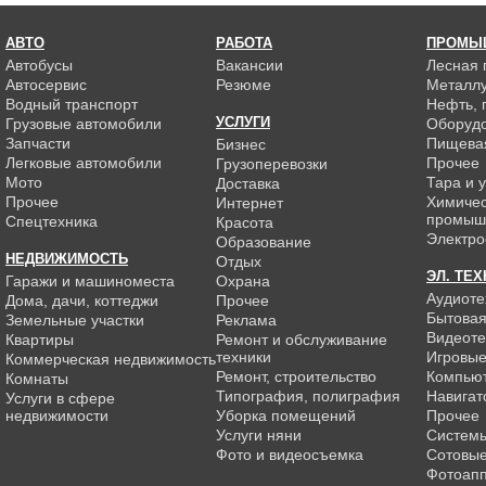
АВТО
РАБОТА
ПРОМЫ
Автобусы
Вакансии
Лесная
Автосервис
Резюме
Металлу
Водный транспорт
Нефть, г
УСЛУГИ
Грузовые автомобили
Оборуд
Запчасти
Пищева
Бизнес
Легковые автомобили
Прочее
Грузоперевозки
Мото
Тара и 
Доставка
Прочее
Химиче
Интернет
промыш
Спецтехника
Красота
Электро
Образование
НЕДВИЖИМОСТЬ
Отдых
ЭЛ. ТЕ
Гаражи и машиноместа
Охрана
Аудиоте
Дома, дачи, коттеджи
Прочее
Бытовая
Земельные участки
Реклама
Видеоте
Квартиры
Ремонт и обслуживание
техники
Игровые
Коммерческая недвижимость
Ремонт, строительство
Компью
Комнаты
Типография, полиграфия
Навигат
Услуги в сфере
недвижимости
Уборка помещений
Прочее
Услуги няни
Системы
Фото и видеосъемка
Сотовы
Фотоап