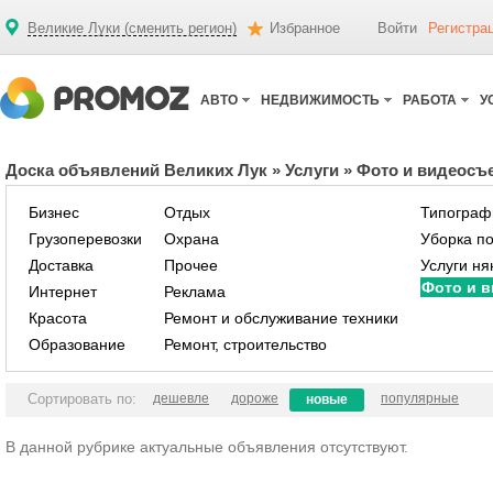
Великие Луки (сменить регион)
Избранное
Войти
Регистра
АВТО
НЕДВИЖИМОСТЬ
РАБОТА
У
Доска объявлений Великих Лук
»
Услуги
»
Фото и видеосъ
Бизнес
Отдых
Типограф
Грузоперевозки
Охрана
Уборка п
Доставка
Прочее
Услуги ня
Фото и 
Интернет
Реклама
Красота
Ремонт и обслуживание техники
Образование
Ремонт, строительство
Сортировать по:
дешевле
дороже
популярные
новые
В данной рубрике актуальные объявления отсутствуют.