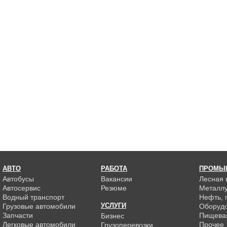
АВТО
РАБОТА
ПРОМЫ
Автобусы
Вакансии
Лесная
Автосервис
Резюме
Металлу
Водный транспорт
Нефть, г
УСЛУГИ
Грузовые автомобили
Оборуд
Запчасти
Пищева
Бизнес
Легковые автомобили
Прочее
Грузоперевозки