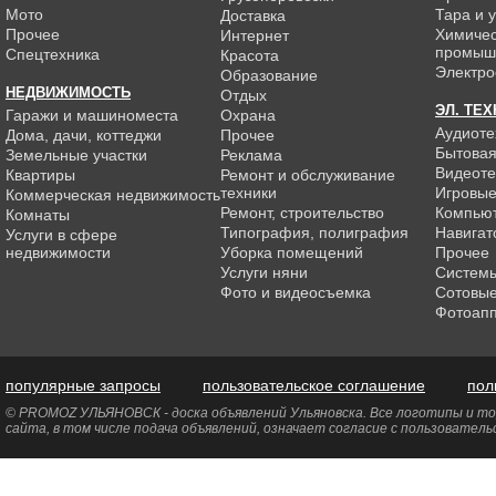
Мото
Тара и 
Доставка
Прочее
Химиче
Интернет
промыш
Спецтехника
Красота
Электро
Образование
НЕДВИЖИМОСТЬ
Отдых
ЭЛ. ТЕ
Гаражи и машиноместа
Охрана
Аудиоте
Дома, дачи, коттеджи
Прочее
Бытовая
Земельные участки
Реклама
Видеоте
Квартиры
Ремонт и обслуживание
техники
Игровые
Коммерческая недвижимость
Ремонт, строительство
Компью
Комнаты
Типография, полиграфия
Навигат
Услуги в сфере
недвижимости
Уборка помещений
Прочее
Услуги няни
Системы
Фото и видеосъемка
Сотовы
Фотоап
популярные запросы
пользовательское соглашение
пол
© PROMOZ УЛЬЯНОВСК - доска объявлений Ульяновска. Все логотипы и тор
сайта, в том числе подача объявлений, означает согласие с пользовател