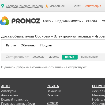
Сосново (сменить регион)
Избранное
Войти
Регистрация
АВТО
НЕДВИЖИМОСТЬ
РАБОТА
У
Доска объявлений Сосново
»
Электронная техника
»
Игров
Куплю
Обменяю
Продам
Сортировать по:
дешевле
дороже
популярные
новые
В данной рубрике актуальные объявления отсутствуют.
АВТО
РАБОТА
ПРОМЫ
Автобусы
Вакансии
Лесная
Автосервис
Резюме
Металлу
Водный транспорт
Нефть, г
УСЛУГИ
Грузовые автомобили
Оборуд