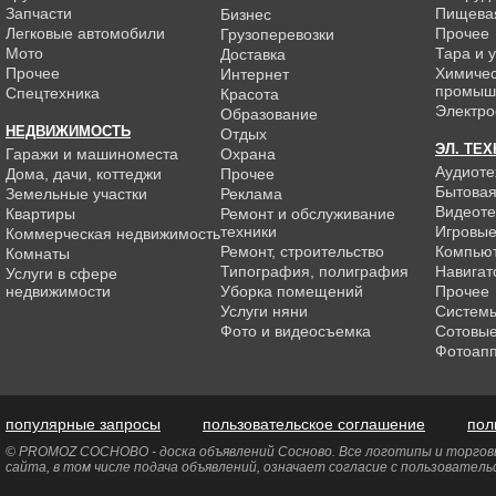
Запчасти
Пищева
Бизнес
Легковые автомобили
Прочее
Грузоперевозки
Мото
Тара и 
Доставка
Прочее
Химиче
Интернет
промыш
Спецтехника
Красота
Электро
Образование
НЕДВИЖИМОСТЬ
Отдых
ЭЛ. ТЕ
Гаражи и машиноместа
Охрана
Аудиоте
Дома, дачи, коттеджи
Прочее
Бытовая
Земельные участки
Реклама
Видеоте
Квартиры
Ремонт и обслуживание
техники
Игровые
Коммерческая недвижимость
Ремонт, строительство
Компью
Комнаты
Типография, полиграфия
Навигат
Услуги в сфере
недвижимости
Уборка помещений
Прочее
Услуги няни
Системы
Фото и видеосъемка
Сотовы
Фотоап
популярные запросы
пользовательское соглашение
пол
© PROMOZ СОСНОВО - доска объявлений Сосново. Все логотипы и торговы
сайта, в том числе подача объявлений, означает согласие с пользовател