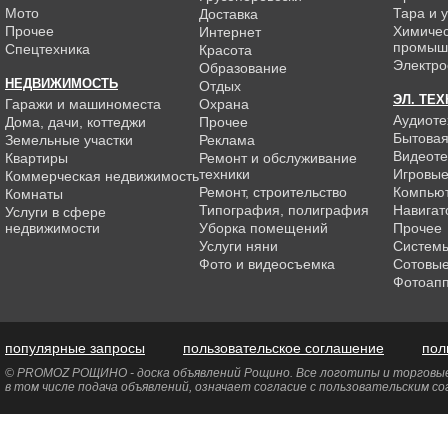
Мото
Тара и 
Доставка
Прочее
Химиче
Интернет
промыш
Спецтехника
Красота
Электро
Образование
НЕДВИЖИМОСТЬ
Отдых
ЭЛ. ТЕ
Гаражи и машиноместа
Охрана
Аудиоте
Дома, дачи, коттеджи
Прочее
Бытовая
Земельные участки
Реклама
Видеоте
Квартиры
Ремонт и обслуживание
техники
Игровые
Коммерческая недвижимость
Ремонт, строительство
Компью
Комнаты
Типография, полиграфия
Навигат
Услуги в сфере
недвижимости
Уборка помещений
Прочее
Услуги няни
Системы
Фото и видеосъемка
Сотовы
Фотоап
популярные запросы
пользовательское соглашение
пол
© PROMOZ РОЩИНО - доска объявлений Рощино. Все логотипы и торговые 
в том числе подача объявлений, означает согласие с пользовательским с