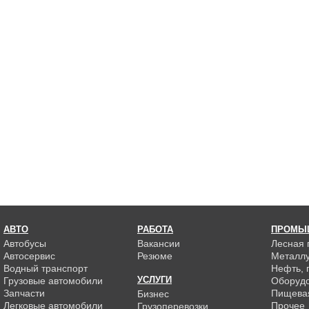
АВТО
РАБОТА
ПРОМЫ
Автобусы
Вакансии
Лесная
Автосервис
Резюме
Металлу
Водный транспорт
Нефть, г
УСЛУГИ
Грузовые автомобили
Оборуд
Запчасти
Пищева
Бизнес
Легковые автомобили
Прочее
Грузоперевозки