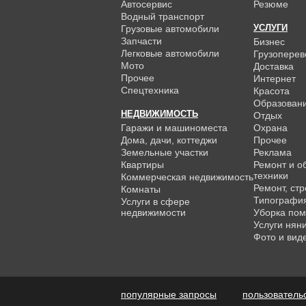
Автосервис
Резюме
Водный транспорт
УСЛУГИ
Грузовые автомобили
Запчасти
Бизнес
Легковые автомобили
Грузоперев
Мото
Доставка
Прочее
Интернет
Спецтехника
Красота
Образован
НЕДВИЖИМОСТЬ
Отдых
Гаражи и машиноместа
Охрана
Дома, дачи, коттеджи
Прочее
Земельные участки
Реклама
Квартиры
Ремонт и о
техники
Коммерческая недвижимость
Ремонт, ст
Комнаты
Типографи
Услуги в сфере
недвижимости
Уборка по
Услуги нян
Фото и вид
популярные запросы
пользователь