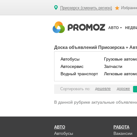
Приозерск (сменить регион)
Избранн
АВТО
НЕДВ
Доска объявлений Приозерска
»
Ав
Автобусы
Грузовые автом
Автосервис
Запчасти
Водный транспорт
Легковые автом
Сортировать по:
дешевле
дороже
В данной рубрике актуальные объявлени
АВТО
РАБОТА
Автобусы
Вакансии