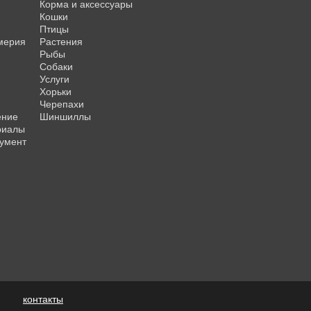
Корма и аксессуары
Кошки
Птицы
мерия
Растения
Рыбы
Собаки
Услуги
Хорьки
Черепахи
ение
Шиншиллы
риалы
умент
контакты