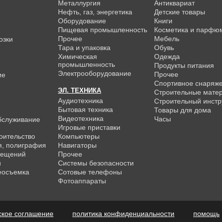
Металлургия
Антиквариат
Нефть, газ, энергетика
Детские товары
Оборудование
Книги
Пищевая промышленность
Косметика и парфю
Прочее
Мебель
озки
Тара и упаковка
Обувь
Химическая
Одежда
промышленность
Продукты питания
Электрооборудование
Прочее
ие
Спортивное снаряж
ЭЛ. ТЕХНИКА
Строительные мате
Аудиотехника
Строительный инстр
Бытовая техника
Товары для дома
Видеотехника
Часы
бслуживание
Игровые приставки
роительство
Компьютеры
я, полиграфия
Навигаторы
мещений
Прочее
и
Системы безопасности
еосъемка
Сотовые телефоны
Фотоаппараты
ское соглашение
политика конфиденциальности
помощь