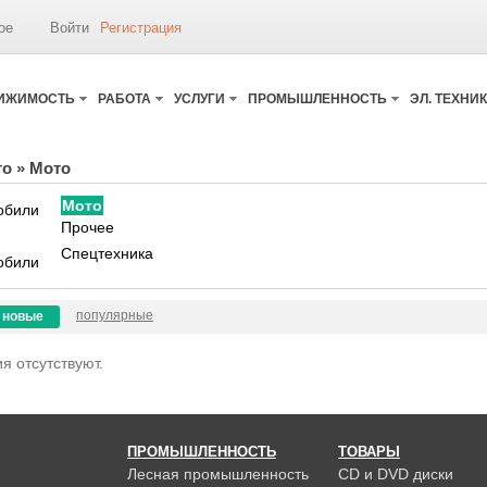
ое
Войти
Регистрация
ИЖИМОСТЬ
РАБОТА
УСЛУГИ
ПРОМЫШЛЕННОСТЬ
ЭЛ. ТЕХНИ
то
»
Мото
Мото
обили
Прочее
Спецтехника
обили
популярные
новые
я отсутствуют.
ПРОМЫШЛЕННОСТЬ
ТОВАРЫ
Лесная промышленность
CD и DVD диски