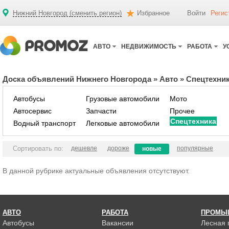
Нижний Новгород (сменить регион)
Избранное
Войти
Регис
АВТО
НЕДВИЖИМОСТЬ
РАБОТА
У
Доска объявлений Нижнего Новгорода
»
Авто
»
Спецтехни
Автобусы
Грузовые автомобили
Мото
Автосервис
Запчасти
Прочее
Спецтехника
Водный транспорт
Легковые автомобили
Сортировать по:
дешевле
дороже
популярные
новые
В данной рубрике актуальные объявления отсутствуют.
АВТО
РАБОТА
ПРОМЫ
Автобусы
Вакансии
Лесная