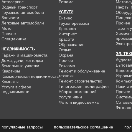
Автосервис
Резюме
Металлу
Водный транспорт
Нефть, г
УСЛУГИ
Грузовые автомобили
Оборуд
Запчасти
Пищева
Бизнес
Легковые автомобили
Прочее
Грузоперевозки
Мото
Тара и 
Доставка
Прочее
Химиче
Интернет
промыш
Спецтехника
Красота
Электро
Образование
НЕДВИЖИМОСТЬ
Отдых
ЭЛ. ТЕ
Гаражи и машиноместа
Охрана
Аудиоте
Дома, дачи, коттеджи
Прочее
Бытовая
Земельные участки
Реклама
Видеоте
Квартиры
Ремонт и обслуживание
техники
Игровые
Коммерческая недвижимость
Ремонт, строительство
Компью
Комнаты
Типография, полиграфия
Навигат
Услуги в сфере
недвижимости
Уборка помещений
Прочее
Услуги няни
Системы
Фото и видеосъемка
Сотовы
Фотоап
популярные запросы
пользовательское соглашение
пол