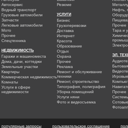
Автосервис
Резюме
Металлу
Водный транспорт
Нефть, г
УСЛУГИ
Грузовые автомобили
Оборуд
Запчасти
Пищева
Бизнес
Легковые автомобили
Прочее
Грузоперевозки
Мото
Тара и 
Доставка
Прочее
Химиче
Интернет
промыш
Спецтехника
Красота
Электро
Образование
НЕДВИЖИМОСТЬ
Отдых
ЭЛ. ТЕ
Гаражи и машиноместа
Охрана
Аудиоте
Дома, дачи, коттеджи
Прочее
Бытовая
Земельные участки
Реклама
Видеоте
Квартиры
Ремонт и обслуживание
техники
Игровые
Коммерческая недвижимость
Ремонт, строительство
Компью
Комнаты
Типография, полиграфия
Навигат
Услуги в сфере
недвижимости
Уборка помещений
Прочее
Услуги няни
Системы
Фото и видеосъемка
Сотовы
Фотоап
популярные запросы
пользовательское соглашение
пол