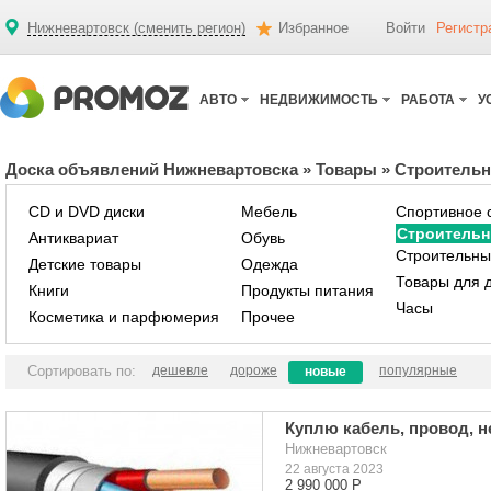
Нижневартовск (сменить регион)
Избранное
Войти
Регистр
АВТО
НЕДВИЖИМОСТЬ
РАБОТА
У
Доска объявлений Нижневартовска
»
Товары
»
Строитель
CD и DVD диски
Мебель
Спортивное 
Строительн
Антиквариат
Обувь
Строительны
Детские товары
Одежда
Товары для 
Книги
Продукты питания
Часы
Косметика и парфюмерия
Прочее
Сортировать по:
дешевле
дороже
популярные
новые
Куплю кабель, провод, 
Нижневартовск
22 августа 2023
2 990 000 Р