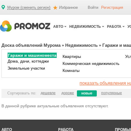
Муром (сменить регион)
Избранное
Войти
Регистрация
АВТО
НЕДВИЖИМОСТЬ
РАБОТА
У
Доска объявлений Мурома
»
Недвижимость
»
Гаражи и ма
Гаражи и машиноместа
Квартиры
Ус
Дома, дачи, коттеджи
Коммерческая недвижимость
Земельные участки
Комнаты
показать объявления н
Сортировать по:
дешевле
дороже
популярные
новые
В данной рубрике актуальные объявления отсутствуют.
АВТО
РАБОТА
ПРОМЫ