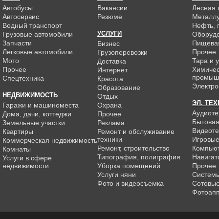
Автобусы
Вакансии
Лесная
Автосервис
Резюме
Металлу
Водный транспорт
Нефть, г
УСЛУГИ
Грузовые автомобили
Оборуд
Запчасти
Пищева
Бизнес
Легковые автомобили
Прочее
Грузоперевозки
Мото
Тара и 
Доставка
Прочее
Химиче
Интернет
промыш
Спецтехника
Красота
Электро
Образование
НЕДВИЖИМОСТЬ
Отдых
ЭЛ. ТЕ
Гаражи и машиноместа
Охрана
Аудиоте
Дома, дачи, коттеджи
Прочее
Бытовая
Земельные участки
Реклама
Видеоте
Квартиры
Ремонт и обслуживание
техники
Игровые
Коммерческая недвижимость
Ремонт, строительство
Компью
Комнаты
Типография, полиграфия
Навигат
Услуги в сфере
недвижимости
Уборка помещений
Прочее
Услуги няни
Системы
Фото и видеосъемка
Сотовы
Фотоап