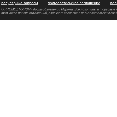
популярные запросы
пользовательское соглашение
пол
© PROMOZ МУРОМ - доска объявлений Мурома. Все логотипы и торговые ма
том числе подача объявлений, означает согласие с пользовательским со