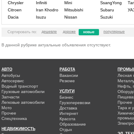
Chrysler
Infiniti
Mini
SsangYong
Та
Citroen
Iran Khodro
Mitsubishi
Subaru
УА
Dacia
Isuzu
Nissan
Suzuki
Сортировать по:
дешевле
дороже
популярные
новые
В данной рубрике актуальные объявления отсутствуют.
АВТО
РАБОТА
ПРОМЫ
Автобусы
Вакансии
Лесная
Автосервис
Резюме
Металлу
Водный транспорт
Нефть, г
УСЛУГИ
Грузовые автомобили
Оборуд
Запчасти
Пищева
Бизнес
Легковые автомобили
Прочее
Грузоперевозки
Мото
Тара и 
Доставка
Прочее
Химиче
Интернет
промыш
Спецтехника
Красота
Электро
Образование
НЕДВИЖИМОСТЬ
Отдых
ЭЛ. ТЕ