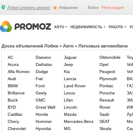
Лобня (сменить регион)
Избранное
Войти
Регистрация
АВТО
НЕДВИЖИМОСТЬ
РАБОТА
У
Доска объявлений Лобни
»
Авто
»
Легковые автомобили
AC
Daewoo
Jaguar
Oldsmobile
Toy
Acura
Daihatsu
Jeep
Opel
Vo
Alfa Romeo
Dodge
Kia
Peugeot
Vol
Audi
Fiat
Lancia
Plymouth
ВА
BMW
Ford
Land Rover
Pontiac
ГА
Brilliance
Geely
Lexus
Porsche
ЗА
Buick
GMC
Lifan
Renault
ЗИ
BYD
Great Wall
Lincoln
Rover
И
Cadillac
Honda
Mazda
Saab
Лу
Chery
Hummer
Mercedes-Benz
SEAT
Мо
Chevrolet
Hyundai
MG
Skoda
Се