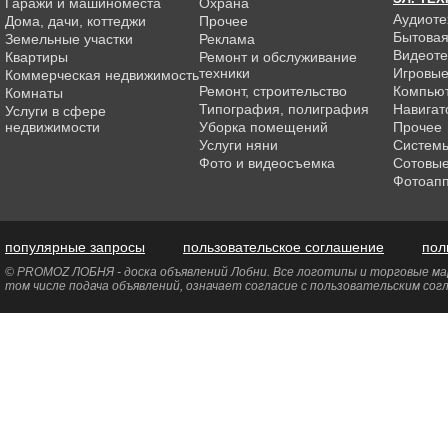
Гаражи и машиноместа
Охрана
Аудиоте
Дома, дачи, коттеджи
Прочее
Бытовая
Земельные участки
Реклама
Видеоте
Квартиры
Ремонт и обслуживание
техники
Игровые
Коммерческая недвижимость
Ремонт, строительство
Компью
Комнаты
Типография, полиграфия
Навигат
Услуги в сфере
недвижимости
Уборка помещений
Прочее
Услуги няни
Системы
Фото и видеосъемка
Сотовы
Фотоап
популярные запросы
пользовательское соглашение
пол
© PROMOZ ЛОБНЯ - доска объявлений Лобни. Все логотипы и торговые мар
том числе подача объявлений, означает согласие с пользовательским со