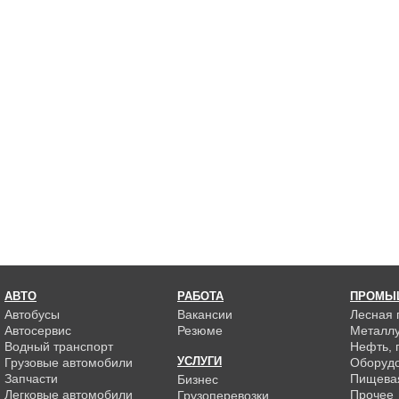
АВТО
РАБОТА
ПРОМЫ
Автобусы
Вакансии
Лесная
Автосервис
Резюме
Металлу
Водный транспорт
Нефть, г
УСЛУГИ
Грузовые автомобили
Оборуд
Запчасти
Пищева
Бизнес
Легковые автомобили
Прочее
Грузоперевозки