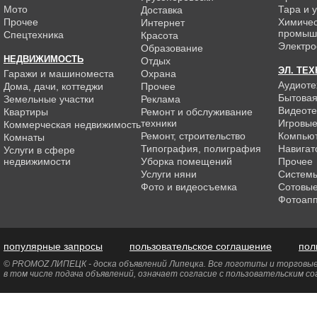
Мото
Тара и 
Доставка
Прочее
Химиче
Интернет
промыш
Спецтехника
Красота
Электро
Образование
НЕДВИЖИМОСТЬ
Отдых
ЭЛ. ТЕ
Гаражи и машиноместа
Охрана
Аудиоте
Дома, дачи, коттеджи
Прочее
Бытовая
Земельные участки
Реклама
Видеоте
Квартиры
Ремонт и обслуживание
техники
Игровые
Коммерческая недвижимость
Ремонт, строительство
Компью
Комнаты
Типография, полиграфия
Навигат
Услуги в сфере
недвижимости
Уборка помещений
Прочее
Услуги няни
Системы
Фото и видеосъемка
Сотовы
Фотоап
популярные запросы
пользовательское соглашение
пол
© PROMOZ ЛИПЕЦК - доска объявлений Липецка. Все логотипы и торговые 
в том числе подача объявлений, означает согласие с пользовательским с