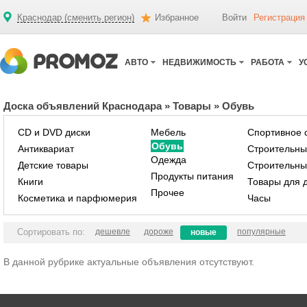
Краснодар (сменить регион)
Избранное
Войти
Регистрация
АВТО
НЕДВИЖИМОСТЬ
РАБОТА
У
Доска объявлений Краснодара
»
Товары
»
Обувь
CD и DVD диски
Мебель
Спортивное 
Обувь
Антиквариат
Строительны
Одежда
Детские товары
Строительны
Продукты питания
Книги
Товары для 
Прочее
Косметика и парфюмерия
Часы
Сортировать по:
дешевле
дороже
популярные
новые
В данной рубрике актуальные объявления отсутствуют.