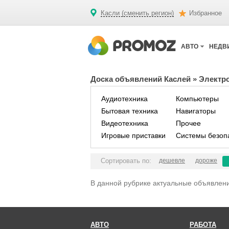
Касли (сменить регион)
Избранное
АВТО
НЕДВ
Доска объявлений Каслей
»
Электро
Аудиотехника
Компьютеры
Бытовая техника
Навигаторы
Видеотехника
Прочее
Игровые приставки
Системы безоп
Сортировать по:
дешевле
дороже
В данной рубрике актуальные объявлени
АВТО
РАБОТА