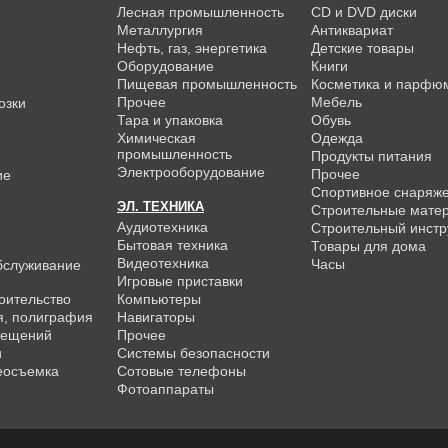
Лесная промышленность
CD и DVD диски
Металлургия
Антиквариат
Нефть, газ, энергетика
Детские товары
Оборудование
Книги
Пищевая промышленность
Косметика и парфю
Прочее
Мебель
озки
Тара и упаковка
Обувь
Химическая
Одежда
промышленность
Продукты питания
Электрооборудование
Прочее
ие
Спортивное снаряж
ЭЛ. ТЕХНИКА
Строительные мате
Аудиотехника
Строительный инстр
Бытовая техника
Товары для дома
Видеотехника
Часы
бслуживание
Игровые приставки
роительство
Компьютеры
я, полиграфия
Навигаторы
мещений
Прочее
и
Системы безопасности
еосъемка
Сотовые телефоны
Фотоаппараты