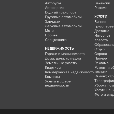
Автобусы
Вакансии
Автосервис
Резюме
Водный транспорт
УСЛУГИ
Грузовые автомобили
Запчасти
Бизнес
Легковые автомобили
Грузоперев
Мото
Доставка
Прочее
Интернет
Спецтехника
Красота
Образован
НЕДВИЖИМОСТЬ
Отдых
Гаражи и машиноместа
Охрана
Дома, дачи, коттеджи
Прочее
Земельные участки
Реклама
Квартиры
Ремонт и о
техники
Коммерческая недвижимость
Ремонт, ст
Комнаты
Типографи
Услуги в сфере
недвижимости
Уборка по
Услуги нян
Фото и вид