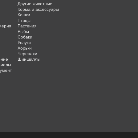
Другие животные
Корма и аксессуары
Кошки
Птицы
мерия
Растения
Рыбы
Собаки
Услуги
Хорьки
Черепахи
ение
Шиншиллы
риалы
умент