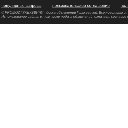
популярные запросы
пользовательское соглашение
пол
© PROMOZ ГУЛЬКЕВИЧИ - доска объявлений Гулькевичей. Все логотипы и т
Использование сайта, в том числе подача объявлений, означает согласие