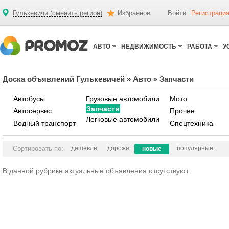
Гулькевичи (сменить регион)
Избранное
Войти
Регистраци
АВТО
НЕДВИЖИМОСТЬ
РАБОТА
У
Доска объявлений Гулькевичей
»
Авто
»
Запчасти
Автобусы
Грузовые автомобили
Мото
Запчасти
Автосервис
Прочее
Легковые автомобили
Водный транспорт
Спецтехника
Сортировать по:
дешевле
дороже
популярные
новые
В данной рубрике актуальные объявления отсутствуют.