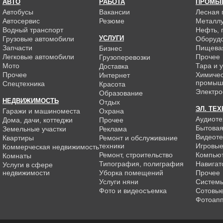
АВТО
РАБОТА
ПРОМЫ
Автобусы
Вакансии
Лесная
Автосервис
Резюме
Металлу
Водный транспорт
Нефть, г
УСЛУГИ
Грузовые автомобили
Оборуд
Запчасти
Пищева
Бизнес
Легковые автомобили
Прочее
Грузоперевозки
Мото
Тара и 
Доставка
Прочее
Химиче
Интернет
промыш
Спецтехника
Красота
Электро
Образование
НЕДВИЖИМОСТЬ
Отдых
ЭЛ. ТЕ
Гаражи и машиноместа
Охрана
Аудиоте
Дома, дачи, коттеджи
Прочее
Бытовая
Земельные участки
Реклама
Видеоте
Квартиры
Ремонт и обслуживание
техники
Игровые
Коммерческая недвижимость
Ремонт, строительство
Компью
Комнаты
Типография, полиграфия
Навигат
Услуги в сфере
недвижимости
Уборка помещений
Прочее
Услуги няни
Системы
Фото и видеосъемка
Сотовы
Фотоап