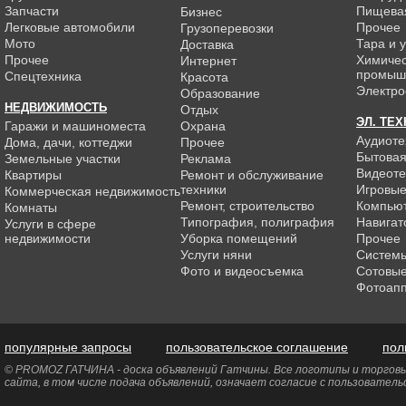
Запчасти
Пищева
Бизнес
Легковые автомобили
Прочее
Грузоперевозки
Мото
Тара и 
Доставка
Прочее
Химиче
Интернет
промыш
Спецтехника
Красота
Электро
Образование
НЕДВИЖИМОСТЬ
Отдых
ЭЛ. ТЕ
Гаражи и машиноместа
Охрана
Аудиоте
Дома, дачи, коттеджи
Прочее
Бытовая
Земельные участки
Реклама
Видеоте
Квартиры
Ремонт и обслуживание
техники
Игровые
Коммерческая недвижимость
Ремонт, строительство
Компью
Комнаты
Типография, полиграфия
Навигат
Услуги в сфере
недвижимости
Уборка помещений
Прочее
Услуги няни
Системы
Фото и видеосъемка
Сотовы
Фотоап
популярные запросы
пользовательское соглашение
пол
© PROMOZ ГАТЧИНА - доска объявлений Гатчины. Все логотипы и торговые
сайта, в том числе подача объявлений, означает согласие с пользовател