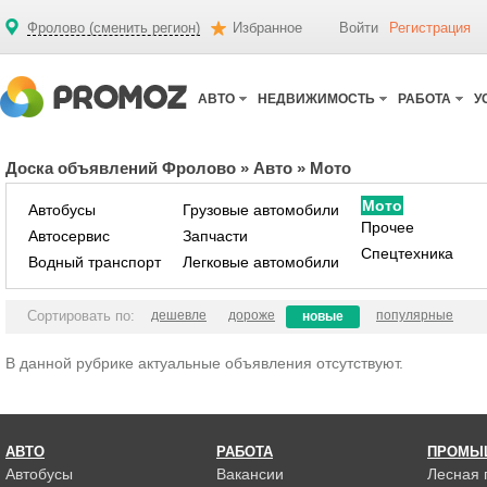
Фролово (сменить регион)
Избранное
Войти
Регистрация
АВТО
НЕДВИЖИМОСТЬ
РАБОТА
У
Доска объявлений Фролово
»
Авто
»
Мото
Мото
Автобусы
Грузовые автомобили
Прочее
Автосервис
Запчасти
Спецтехника
Водный транспорт
Легковые автомобили
Сортировать по:
дешевле
дороже
популярные
новые
В данной рубрике актуальные объявления отсутствуют.
АВТО
РАБОТА
ПРОМЫ
Автобусы
Вакансии
Лесная