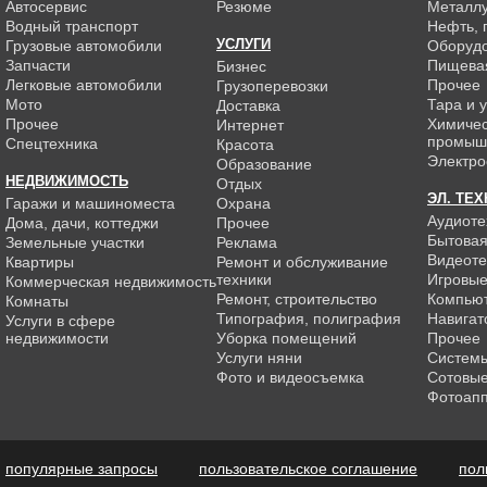
Автосервис
Резюме
Металлу
Водный транспорт
Нефть, г
УСЛУГИ
Грузовые автомобили
Оборуд
Запчасти
Пищева
Бизнес
Легковые автомобили
Прочее
Грузоперевозки
Мото
Тара и 
Доставка
Прочее
Химиче
Интернет
промыш
Спецтехника
Красота
Электро
Образование
НЕДВИЖИМОСТЬ
Отдых
ЭЛ. ТЕ
Гаражи и машиноместа
Охрана
Аудиоте
Дома, дачи, коттеджи
Прочее
Бытовая
Земельные участки
Реклама
Видеоте
Квартиры
Ремонт и обслуживание
техники
Игровые
Коммерческая недвижимость
Ремонт, строительство
Компью
Комнаты
Типография, полиграфия
Навигат
Услуги в сфере
недвижимости
Уборка помещений
Прочее
Услуги няни
Системы
Фото и видеосъемка
Сотовы
Фотоап
популярные запросы
пользовательское соглашение
пол