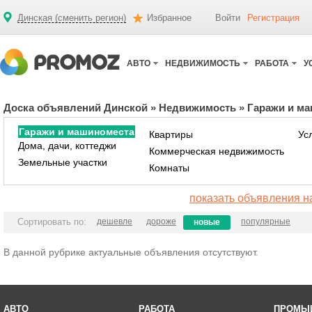
Динская (сменить регион)
Избранное
Войти
Регистрация
АВТО
НЕДВИЖИМОСТЬ
РАБОТА
У
Доска объявлений Динской
»
Недвижимость
»
Гаражи и м
Гаражи и машиноместа
Квартиры
Ус
Дома, дачи, коттеджи
Коммерческая недвижимость
Земельные участки
Комнаты
показать объявления н
Сортировать по:
дешевле
дороже
популярные
новые
В данной рубрике актуальные объявления отсутствуют.
АВТО
РАБОТА
ПРОМЫ