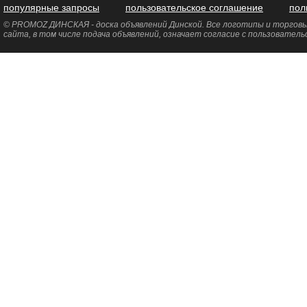
популярные запросы
пользовательское соглашение
пол
© PROMOZ ДИНСКАЯ - доска объявлений Динской. Все логотипы и торговые
сайта, в том числе подача объявлений, означает согласие с пользовател