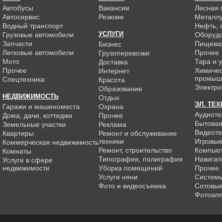
Автобусы
Вакансии
Лесная
Автосервис
Резюме
Металлу
Водный транспорт
Нефть, г
УСЛУГИ
Грузовые автомобили
Оборуд
Запчасти
Пищева
Бизнес
Легковые автомобили
Прочее
Грузоперевозки
Мото
Тара и 
Доставка
Прочее
Химиче
Интернет
промыш
Спецтехника
Красота
Электро
Образование
НЕДВИЖИМОСТЬ
Отдых
ЭЛ. ТЕ
Гаражи и машиноместа
Охрана
Аудиоте
Дома, дачи, коттеджи
Прочее
Бытовая
Земельные участки
Реклама
Видеоте
Квартиры
Ремонт и обслуживание
техники
Игровые
Коммерческая недвижимость
Ремонт, строительство
Компью
Комнаты
Типография, полиграфия
Навигат
Услуги в сфере
недвижимости
Уборка помещений
Прочее
Услуги няни
Системы
Фото и видеосъемка
Сотовы
Фотоап