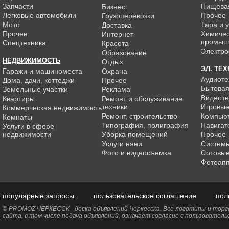
Запчасти
Пищева
Бизнес
Легковые автомобили
Прочее
Грузоперевозки
Мото
Тара и 
Доставка
Прочее
Химиче
Интернет
промыш
Спецтехника
Красота
Электро
Образование
НЕДВИЖИМОСТЬ
Отдых
ЭЛ. ТЕ
Гаражи и машиноместа
Охрана
Аудиоте
Дома, дачи, коттеджи
Прочее
Бытовая
Земельные участки
Реклама
Видеоте
Квартиры
Ремонт и обслуживание
техники
Игровые
Коммерческая недвижимость
Ремонт, строительство
Компью
Комнаты
Типография, полиграфия
Навигат
Услуги в сфере
недвижимости
Уборка помещений
Прочее
Услуги няни
Системы
Фото и видеосъемка
Сотовы
Фотоап
популярные запросы
пользовательское соглашение
пол
© PROMOZ ЧЕРКЕССК - доска объявлений Черкесска. Все логотипы и торго
сайта, в том числе подача объявлений, означает согласие с пользовател