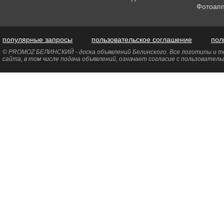
Фотоап
популярные запросы
пользовательское соглашение
пол
© PROMOZ БЕЛИНСКИЙ - доска объявлений Белинского. Все логотипы и то
сайта, в том числе подача объявлений, означает согласие с пользовател