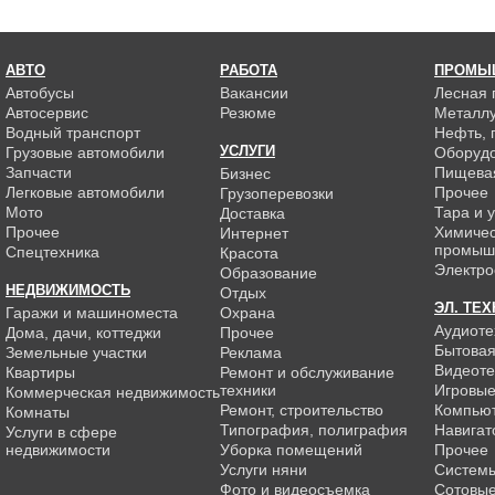
АВТО
РАБОТА
ПРОМЫ
Автобусы
Вакансии
Лесная
Автосервис
Резюме
Металлу
Водный транспорт
Нефть, г
УСЛУГИ
Грузовые автомобили
Оборуд
Запчасти
Пищева
Бизнес
Легковые автомобили
Прочее
Грузоперевозки
Мото
Тара и 
Доставка
Прочее
Химиче
Интернет
промыш
Спецтехника
Красота
Электро
Образование
НЕДВИЖИМОСТЬ
Отдых
ЭЛ. ТЕ
Гаражи и машиноместа
Охрана
Аудиоте
Дома, дачи, коттеджи
Прочее
Бытовая
Земельные участки
Реклама
Видеоте
Квартиры
Ремонт и обслуживание
техники
Игровые
Коммерческая недвижимость
Ремонт, строительство
Компью
Комнаты
Типография, полиграфия
Навигат
Услуги в сфере
недвижимости
Уборка помещений
Прочее
Услуги няни
Системы
Фото и видеосъемка
Сотовы