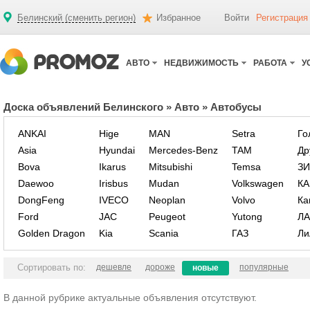
Белинский (сменить регион)
Избранное
Войти
Регистрация
АВТО
НЕДВИЖИМОСТЬ
РАБОТА
У
Доска объявлений Белинского
»
Авто
»
Автобусы
ANKAI
Hige
MAN
Setra
Го
Asia
Hyundai
Mercedes-Benz
TAM
Др
Bova
Ikarus
Mitsubishi
Temsa
ЗИ
Daewoo
Irisbus
Mudan
Volkswagen
КА
DongFeng
IVECO
Neoplan
Volvo
Ка
Ford
JAC
Peugeot
Yutong
ЛА
Golden Dragon
Kia
Scania
ГАЗ
Ли
Сортировать по:
дешевле
дороже
популярные
новые
В данной рубрике актуальные объявления отсутствуют.