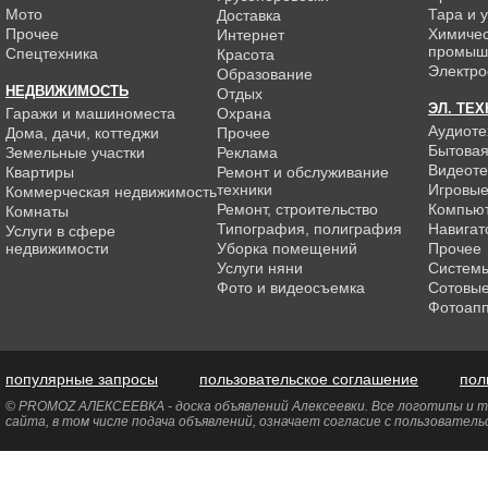
Мото
Тара и 
Доставка
Прочее
Химиче
Интернет
промыш
Спецтехника
Красота
Электро
Образование
НЕДВИЖИМОСТЬ
Отдых
ЭЛ. ТЕ
Гаражи и машиноместа
Охрана
Аудиоте
Дома, дачи, коттеджи
Прочее
Бытовая
Земельные участки
Реклама
Видеоте
Квартиры
Ремонт и обслуживание
техники
Игровые
Коммерческая недвижимость
Ремонт, строительство
Компью
Комнаты
Типография, полиграфия
Навигат
Услуги в сфере
недвижимости
Уборка помещений
Прочее
Услуги няни
Системы
Фото и видеосъемка
Сотовы
Фотоап
популярные запросы
пользовательское соглашение
пол
© PROMOZ АЛЕКСЕЕВКА - доска объявлений Алексеевки. Все логотипы и то
сайта, в том числе подача объявлений, означает согласие с пользовател