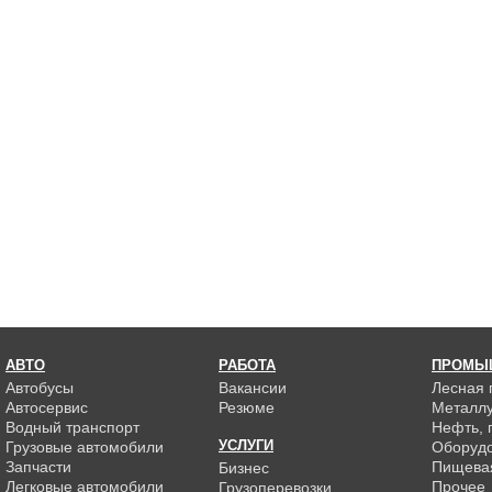
АВТО
РАБОТА
ПРОМЫ
Автобусы
Вакансии
Лесная
Автосервис
Резюме
Металлу
Водный транспорт
Нефть, г
УСЛУГИ
Грузовые автомобили
Оборуд
Запчасти
Пищева
Бизнес
Легковые автомобили
Прочее
Грузоперевозки